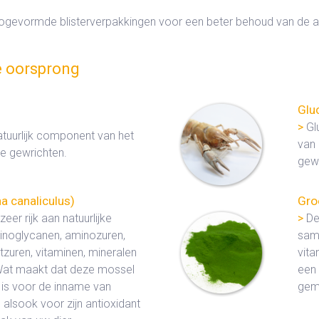
rmogevormde blisterverpakkingen voor een beter behoud van de
e oorsprong
Glu
>
Gl
atuurlijk component van het
van
e gewrichten.
gewr
a canaliculus)
Gro
eer rijk aan natuurlijke
>
Dez
inoglycanen, aminozuren,
same
zuren, vitaminen, mineralen
vita
Wat maakt dat deze mossel
een 
 is voor de inname van
gema
alsook voor zijn antioxidant