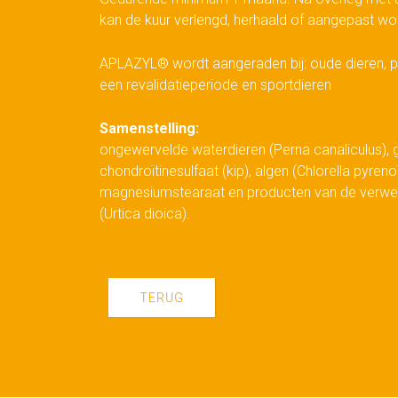
kan de kuur verlengd, herhaald of aangepast wo
APLAZYL® wordt aangeraden bij: oude dieren, pup
een revalidatieperiode en sportdieren
Samenstelling:
ongewervelde waterdieren (Perna canaliculus), 
chondroïtinesulfaat (kip), algen (Chlorella pyrenoï
magnesiumstearaat en producten van de verwerk
(Urtica dioica).
TERUG