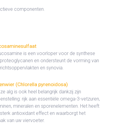
 actieve componenten.
cosaminesulfaat
ucosamine is een voorloper voor de synthese
 proteoglycanen en ondersteunt de vorming van
ichtsoppervlakten en synovia.
enwier (Chlorella pyrenoidosa)
e alg is ook heel belangrijk dankzij zijn
nstelling: rijk aan essentiële omega-3-vetzuren,
minen, mineralen en sporenelementen. Het heeft
sterk antioxidant effect en waarborgt het
k van uw viervoeter.