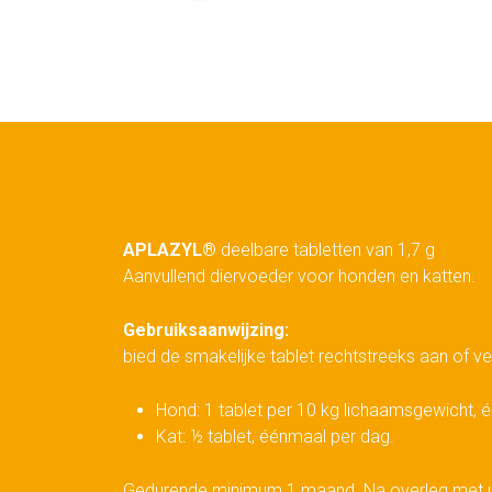
APLAZYL®
deelbare tabletten van 1,7 g
Aanvullend diervoeder voor honden en katten.
Gebruiksaanwijzing:
bied de smakelijke tablet rechtstreeks aan of 
Hond: 1 tablet per 10 kg lichaamsgewicht, 
Kat: ½ tablet, éénmaal per dag.
Gedurende minimum 1 maand. Na overleg met u