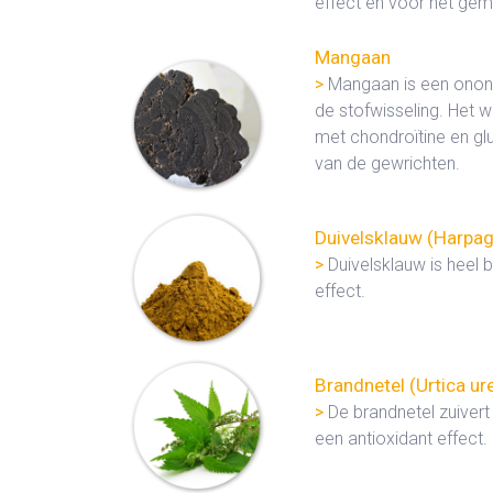
effect en voor het gem
Mangaan
>
Mangaan is een onont
de stofwisseling. Het w
met chondroïtine en gl
van de gewrichten.
Duivelsklauw (Harp
>
Duivelsklauw is heel 
effect.
Brandnetel (Urtica ur
>
De brandnetel zuivert
een antioxidant effect.