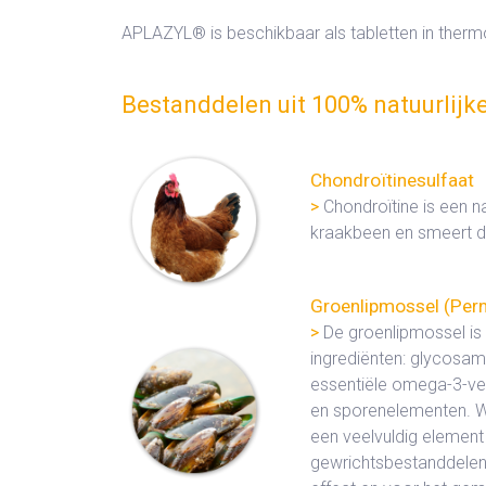
APLAZYL® is beschikbaar als tabletten in the
Bestanddelen uit 100% natuurlijk
Chondroïtinesulfaat
>
Chondroïtine is een n
kraakbeen en smeert d
Groenlipmossel (Pern
>
De groenlipmossel is z
ingrediënten: glycosam
essentiële omega-3-vet
en sporenelementen. 
een veelvuldig element
gewrichtsbestanddelen 