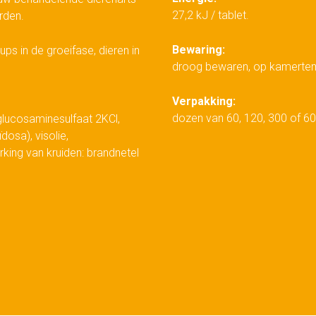
27,2 kJ / tablet.
rden.
Bewaring:
s in de groeifase, dieren in
droog bewaren, op kamertemp
Verpakking:
dozen van 60, 120, 300 of 60
glucosaminesulfaat 2KCl,
dosa), visolie,
ing van kruiden: brandnetel