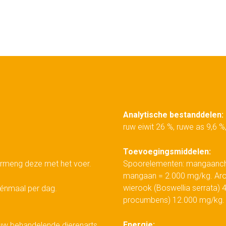
Analytische bestanddelen:
ruw eiwit 26 %, ruwe as 9,6 %
Toevoegingsmiddelen:
vermeng deze met het voer.
Spoorelementen: mangaanche
mangaan = 2.000 mg/kg. Arom
wierook (Boswellia serrata)
éénmaal per dag.
procumbens) 12.000 mg/kg.
Energie:
w behandelende dierenarts