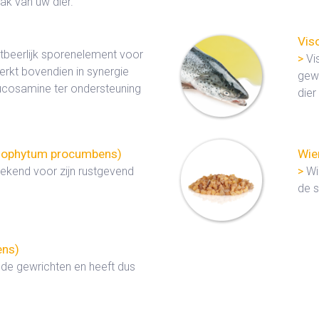
ak van uw dier.
Viso
beerlijk sporenelement voor
>
Vis
erkt bovendien in synergie
gew
ucosamine ter ondersteuning
dier
agophytum procumbens)
Wie
bekend voor zijn rustgevend
>
Wi
de s
ens)
 de gewrichten en heeft dus